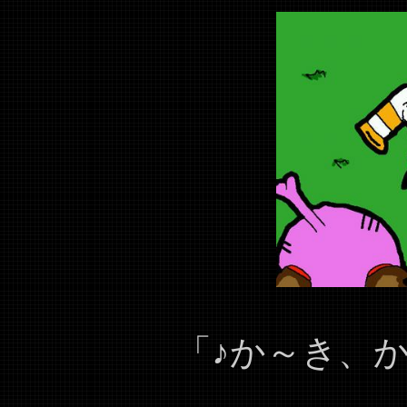
「♪か～き、