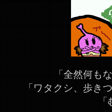
「全然何も
「ワタクシ、歩き
「