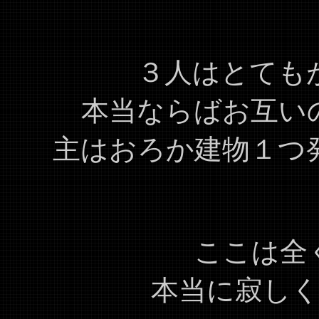
３人はとても
本当ならばお互い
主はおろか建物１つ
ここは全
本当に寂し