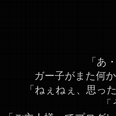
「あ
ガー子がまた何
「ねぇねぇ、思っ
「